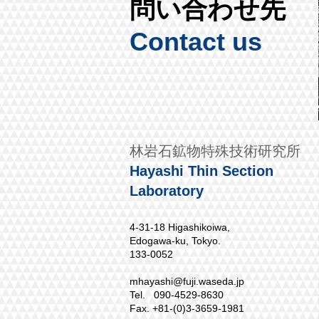
問い合わせ先
Contact us
林岩石鉱物特殊技術研究所
Hayashi Thin Section
Laboratory
4-31-18 Higashikoiwa,
Edogawa-ku, Tokyo.
133-0052
mhayashi@fuji.waseda.jp
Tel. 090-4529-8630
Fax. +81-(0)3-3659-1981